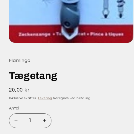
Åbn
mediet
1
i
Flamingo
modus
Tægetang
Normalpris
20,00 kr
Inklusive skatter.
Levering
beregnes ved betaling.
Antal
Antal
Reducer
Øg
antallet
antallet