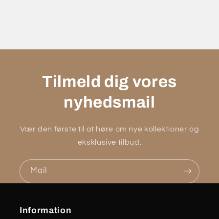
Tilmeld dig vores
nyhedsmail
Vær den første til at høre om nye kollektioner og
eksklusive tilbud.
Mail
Information