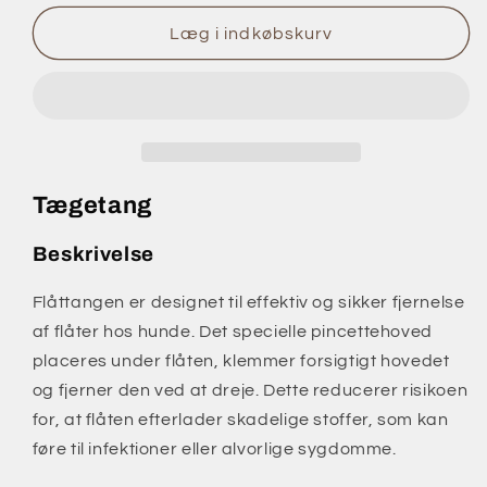
for
for
Tægetang
Tægetang
Læg i indkøbskurv
Tægetang
Beskrivelse
Flåttangen er designet til effektiv og sikker fjernelse
af flåter hos hunde. Det specielle pincettehoved
placeres under flåten, klemmer forsigtigt hovedet
og fjerner den ved at dreje. Dette reducerer risikoen
for, at flåten efterlader skadelige stoffer, som kan
føre til infektioner eller alvorlige sygdomme.