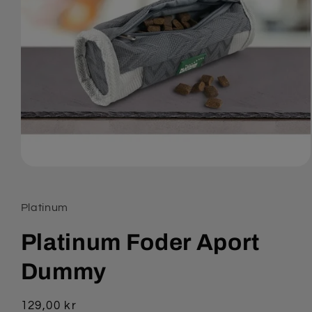
Åbn
mediet
1
i
Platinum
modus
Platinum Foder Aport
Dummy
Normalpris
129,00 kr