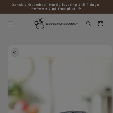
Gå til
Dansk virksomhed - Hurtig levering 1 til 4 dage -
indhold
⭐⭐⭐⭐⭐ 4.7 på Trustpilot
Indkøbskurv
 til
roduktoplysninger