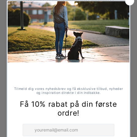
fremstillet af højkvalitets og slidstærkt materiale og
er ideel til apport træning, belønning og aktivering
af din hund.
Dummyen gør det muligt at belønne direkte fra
apporten, hvilket skaber ekstra motivation og fokus
under træningen. Den praktiske lynlås sikrer hurtig
åbning og nem adgang til godbidder eller foder.
Dummy tasken er lavet af robust og holdbart
materiale, der tåler gentagen brug under træning.
Den kan også anvendes som praktisk
foderbeholder på korte ture eller weekendophold,
hvor der kun er behov for mindre mængder foder.
Produktinformation
Materiale:
Slidstærkt kvalitetsmateriale