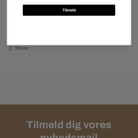
Vask:
Maskinvask ved 30 °C
Mål:
ca. 20 × 7,5 cm
Share
Tilmeld dig vores
nyhedsmail