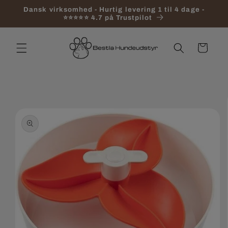
Gå til
Dansk virksomhed - Hurtig levering 1 til 4 dage -
indhold
⭐⭐⭐⭐⭐ 4.7 på Trustpilot
Indkøbskurv
 til
roduktoplysninger