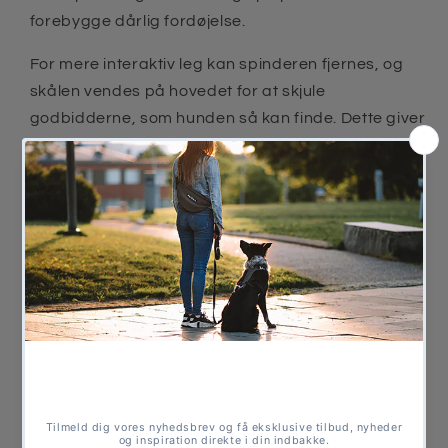
forebygge dårlig fordøjelse.
For mere interaktiv leg kan spinderen fjernes, og
skålen vendes på hovedet for at skjule
godbidderne, som hunden så kan finde. Dette giver
ekstra mental stimulering i løbet af dagen.
Skålen er fremstillet uden PVC, latex, metaller og
phthalater, så den er sikker for din hund.
Funktioner og fordele
Unik, prisvindende slowfeeder-design
Fremmer langsom spisning og reducerer
risikoen for opkast
Hjælper med vægttab ved at forbedre
næringsoptagelsen
Kan bruges til foder eller godbidder