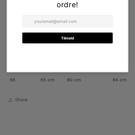
25
25 cm
32 cm
42 cm
30
30 cm
38 cm
46 cm
35
35 cm
40 cm
51 cm
40
40 cm
42 cm
56 cm
45
45 cm
44 cm
62 cm
50
50 cm
48 cm
68 cm
55
55 cm
52 cm
73 cm
60
60 cm
56 cm
78 cm
65
65 cm
60 cm
84 cm
Share