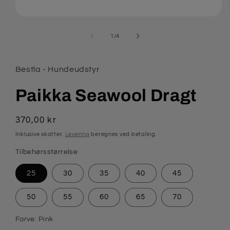
Åbn
mediet
1
af
1
/
4
i
modus
Bestla - Hundeudstyr
Paikka Seawool Dragt
Normalpris
370,00 kr
Inklusive skatter.
Levering
beregnes ved betaling.
Tilbehørsstørrelse
25
30
35
40
45
50
55
60
65
70
Farve:
Pink