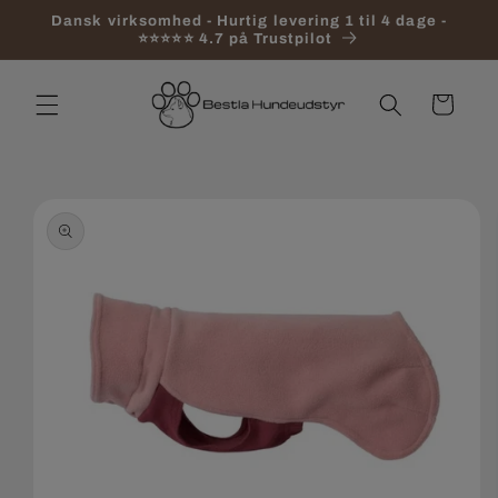
Gå til
Dansk virksomhed - Hurtig levering 1 til 4 dage -
indhold
⭐⭐⭐⭐⭐ 4.7 på Trustpilot
Indkøbskurv
 til
roduktoplysninger