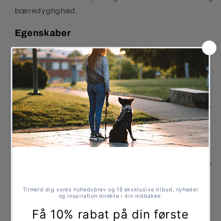
bæredygtighed.
Egenskaber
Ryg med fleece-lignende udseende og
materiale
Bryst- og maveområde i blødt ribstof af
seawool og bomuld
Justerbare benstropper og halsudskæring for
optimal pasform
Materiale
Tekstil-blanding af genanvendte plastikflasker
og knuste østersskaller
RYG
STØRRELSE
HALSUDSKÆRING
BRYST
LÆNGDE