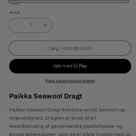
Pink
Grøn
Antal
Antal
Reducer
Øg
antallet
antallet
for
for
Paikka
Paikka
Læg i indkøbskurv
Seawool
Seawool
Dragt
Dragt
Flere betalingsmuligheder
Paikka Seawool Dragt
Paikka Seawool Dragt kombinerer stil, komfort og
miljøvenlighed. Dragten er lavet af en
tekstilblanding af genanvendte plastikflasker og
knuste østersskaller, som giver både holdbarhed og