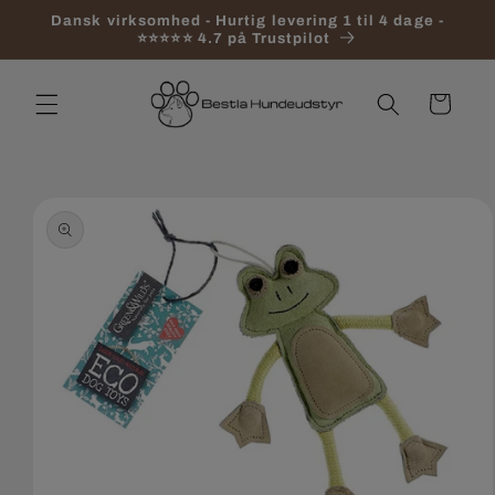
Gå til
Dansk virksomhed - Hurtig levering 1 til 4 dage -
indhold
⭐⭐⭐⭐⭐ 4.7 på Trustpilot
Indkøbskurv
 til
roduktoplysninger