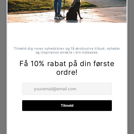
Funktioner og fordele
Lag-på-lag jute med suede for ekstra styrke
Fyldt med naturlige plantefibre
Arme og ben af genbrugsbomuld
Ingen kemikalier – sikkert for hunden
Perfekt til små hunde og hvalpe
Specifikationer
Længde: ca. 24 cm
Share