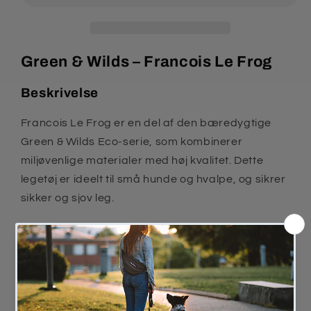
Green & Wilds – Francois Le Frog
Beskrivelse
Francois Le Frog er en del af den bæredygtige
Green & Wilds Eco-serie, som kombinerer
miljøvenlige materialer med høj kvalitet. Dette
legetøj er ideelt til små hunde og hvalpe, og sikrer
sikker og sjov leg.
Legetøjet er fremstillet af 4 lag jute samt et lag
suede og fyldt med naturlige plantefibre. Arme og
ben er lavet af genbrugsbomuld. Der er ingen
tilsatte kemikalier, hvilket gør det sikkert for hunden
at lege og tygge.