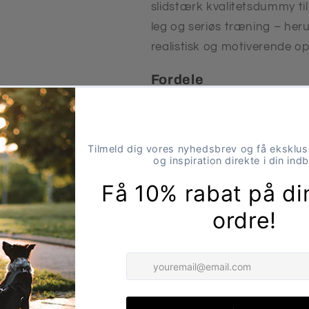
slidstærk kvalitetsdummy til
leg og seriøs træning – her
realistisk og motiverende op
Fordele
Perfekt til apporterin
Fyldt med plastgranula
Snor gør det nemt at k
Påsyet imiteret skind fo
Fremstillet i kraftig k
Velegnet til
Hunde, der træner apporterin
Specifikationer