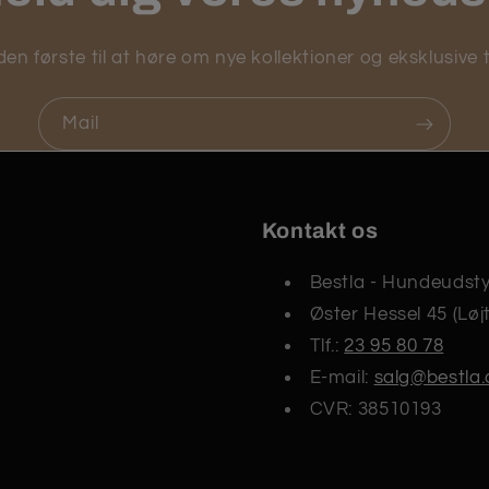
en første til at høre om nye kollektioner og eksklusive t
Mail
Kontakt os
Bestla - Hundeudsty
Øster Hessel 45 (Løj
Tlf.:
23 95 80 78
E-mail:
salg@bestla.
CVR: 38510193