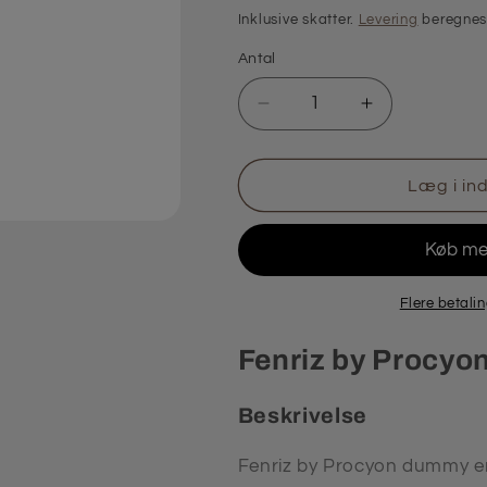
Inklusive skatter.
Levering
beregnes 
Antal
Antal
Reducer
Øg
antallet
antallet
for
for
Fenriz
Fenriz
Læg i in
by
by
Procyon
Procyon
Dummy
Dummy
-
-
Pels
Pels
Flere betali
Fenriz by Procy
Beskrivelse
Fenriz by Procyon dummy er e