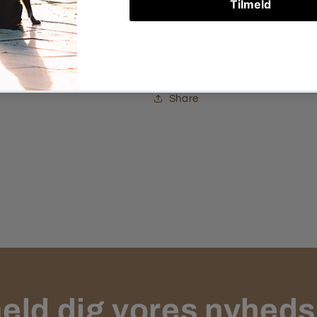
Vægt: 500 g
Materiale: Kraftig kan
Ekstra: Snor for bedr
Share
eld dig vores nyhed