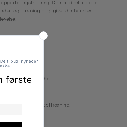
 apporteringstræning. Den er ideel til både
under jagttræning – og giver din hund en
levelse.
g og jagttræning
t, så den kan flyde
aste langt
r realistisk følelse
anvas for høj holdbarhed
g eller bruges til jagttræning.