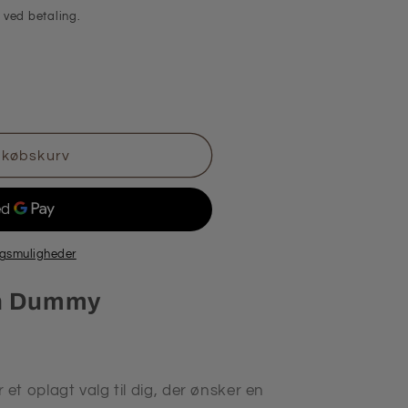
ved betaling.
dkøbskurv
ngsmuligheder
on Dummy
t oplagt valg til dig, der ønsker en