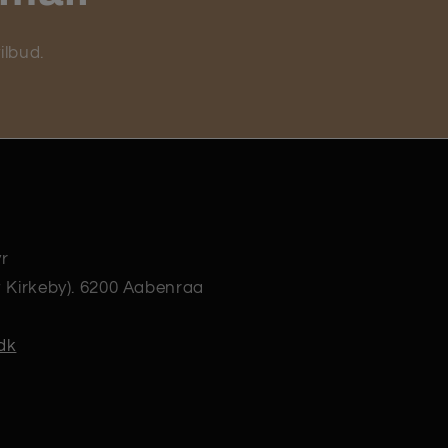
ilbud.
r
t Kirkeby). 6200 Aabenraa
dk