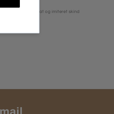
vas med plastgranulat og imiteret skind
e kastelængde
smail