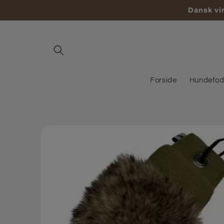
Gå til
Dansk vir
indhold
Forside
Hundefode
Gå til
produktoplysninger