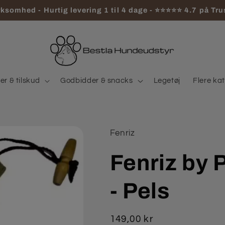
ksomhed - Hurtig levering 1 til 4 dage - ⭐⭐⭐⭐⭐ 4.7 på Tru
r & tilskud
Godbidder & snacks
Legetøj
Flere ka
Fenriz
Fenriz by
- Pels
Normalpris
149,00 kr